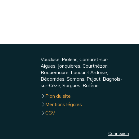
Vaucluse, Piolenc, Camaret-sur-
Aigues, Jonquières, Courthézon,
Roquemaure, Laudun-l'Ardoise,
Bédarrides, Sarrians, Pujaut, Bagnols-
sur-Cèze, Sorgues, Bollène
Plan du site
Mentions légales
CGV
Connexion