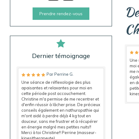
De
Prendre rendez-vous
Ch
Dernier témoignage
Une 
moi 
me re
Par Perrine G.
égal
Une séance de réflexologie des plus
en d
apaisantes et relaxantes pour moi en
petit
cette période post accouchement.
kine
Christine m'a permise de me recentrer et
d'enfin réussir à lâcher prise. De précieux
conseils également en nathuropathie qui
m'ont aidé à perdre déjà 4 kg tout en
douceur, sans me frustrer et à récupérer
en énergie malgré mes petites nuits!!
Merci à toi Christine!! Perrine (masseur-
kinesitherapeute)