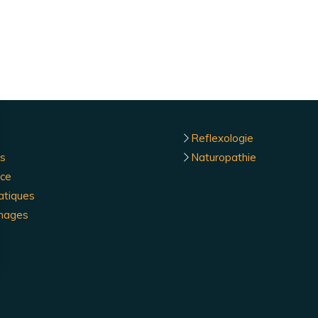
Reflexologie
s
Naturopathie
ce
atiques
nages