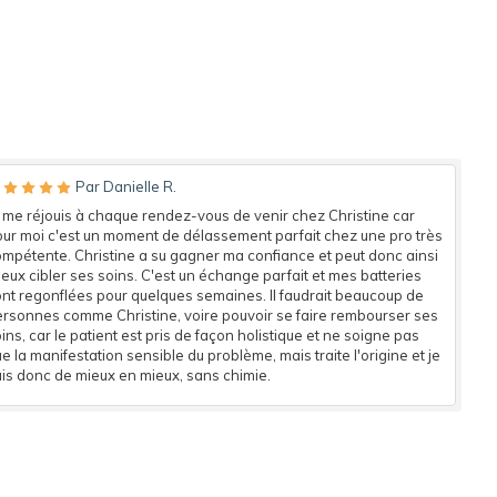
Par Danielle R.
 me réjouis à chaque rendez-vous de venir chez Christine car
ur moi c'est un moment de délassement parfait chez une pro très
mpétente. Christine a su gagner ma confiance et peut donc ainsi
eux cibler ses soins. C'est un échange parfait et mes batteries
nt regonflées pour quelques semaines. Il faudrait beaucoup de
rsonnes comme Christine, voire pouvoir se faire rembourser ses
ins, car le patient est pris de façon holistique et ne soigne pas
e la manifestation sensible du problème, mais traite l'origine et je
is donc de mieux en mieux, sans chimie.