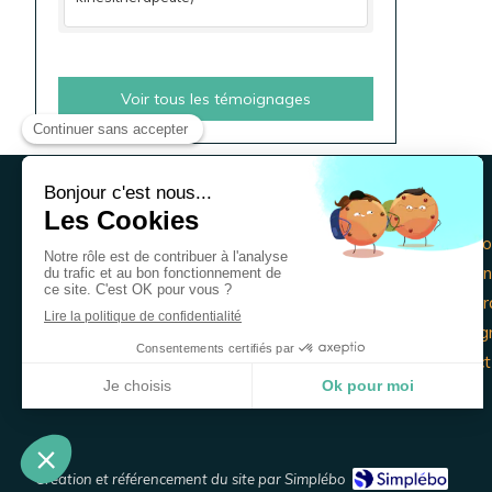
Voir tous les témoignages
Christine GEHIN
Accueil
Réflexologie et Naturopathie
A propo
La séan
Afficher le téléphone
Infos pr
Témoig
Contact
Création et référencement du site par Simplébo