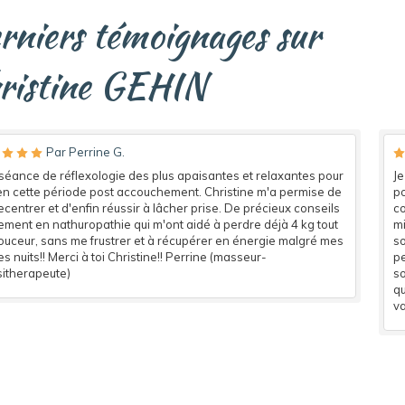
rniers témoignages sur
ristine GEHIN
Par Perrine G.
séance de réflexologie des plus apaisantes et relaxantes pour
Je
en cette période post accouchement. Christine m'a permise de
po
centrer et d'enfin réussir à lâcher prise. De précieux conseils
co
ement en nathuropathie qui m'ont aidé à perdre déjà 4 kg tout
mi
ouceur, sans me frustrer et à récupérer en énergie malgré mes
so
es nuits!! Merci à toi Christine!! Perrine (masseur-
pe
sitherapeute)
so
qu
va