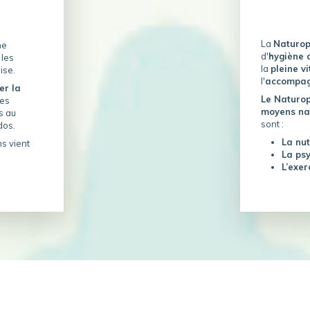
La
Naturo
ne
d'
hygiène 
 les
la
pleine vi
ise.
l'
accompag
er la
Le Naturo
des
moyens na
s au
sont :
dos.
La nut
s vient
La ps
L’exer