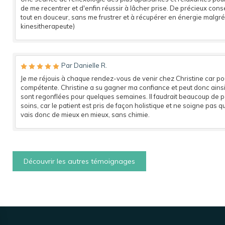
de me recentrer et d'enfin réussir à lâcher prise. De précieux con
tout en douceur, sans me frustrer et à récupérer en énergie malgré m
kinesitherapeute)
Par Danielle R.
Je me réjouis à chaque rendez-vous de venir chez Christine car p
compétente. Christine a su gagner ma confiance et peut donc ainsi 
sont regonflées pour quelques semaines. Il faudrait beaucoup de 
soins, car le patient est pris de façon holistique et ne soigne pas q
vais donc de mieux en mieux, sans chimie.
Découvrir les autres témoignages