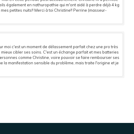
seils également en nathuropathie qui m'ont aidé à perdre déjà 4 kg
es petites nuits!! Merci à toi Christine!! Perrine (masseur-
our moi c'est un moment de délassement parfait chez une pro très
mieux cibler ses soins. C'est un échange parfait et mes batteries
personnes comme Christine, voire pouvoir se faire rembourser ses
ue la manifestation sensible du problème, mais traite l'origine et je