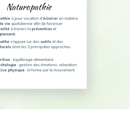
Naturopathie
pathie
a pour vocation d'
éclairer
en matière
de vie
quotidienne
afin de favoriser
talité
à travers la
prévention
et
nement.
pathe
s'appuie sur des
outils
et des
turels
dont les 3 principales approches
rition
: équilibrage alimentaire
ychologie
: gestion des émotions, relaxation
cice physique
: la forme par le mouvement