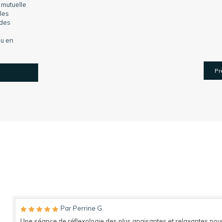
 mutuelle
 les
 des
ou en
Pr
Par Perrine G.
Une séance de réflexologie des plus apaisantes et relaxantes pou