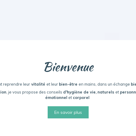
Bienvenue
t reprendre leur
vitalité
et leur
bien-être
en mains, dans un échange
bi
ion
, je vous propose des conseils
d'hygiène de vie,
naturels
et
personn
émotionnel
et
corporel
En savoir plus