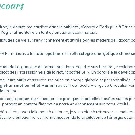
cours
roit, je débute ma carrière dans la publicité, d’abord à Paris puis à Barce
 l'agro-alimentaire en tant qu'encadrant commercial.
bitudes de vie sur l'environnement et attirée par les métiers de l’accom
NR Formations à la
naturopathie
, à la
réflexologie énergétique chinois
rection de l'organisme de formations dans lequel je suis formée. Je collab
ndicat des Professionnels de la Naturopathie SPN. En parallèle je développ
eilleurs outils et assurer une prise en charge globale et personnalisée, 
g Shui Emotionnel et Humain
au sein de l'école Françoise Chevalier Fo
 de groupe
de naturopathie, de relaxation, de pratiques manuelles basées sur les pri
, prenant en compte l'impact de notre environnement sur notre vitalité.
 déroulent essentiellement à distance, je vous aide à retrouver ou mainteni
équilibre émotionnel et l'harmonisation de la circulation de l'énergie autan