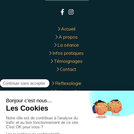
Accueil
A propos
La séance
Infos pratiques
Témoignages
Contact
Reflexologie
Naturopathie
Vaucluse, Piolenc, Camaret-sur-Aigues, Jonquières,
Courthézon, Roquemaure, Laudun-l'Ardoise, Bédarrides,
Sarrians, Pujaut, Bagnols-sur-Cèze, Sorgues, Bollène
Plan du site